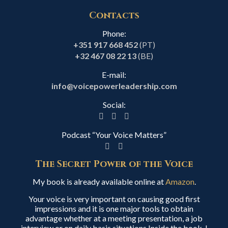
Contacts
Phone:
+351 917 668 452
(PT)
+32 467 08 22 13
(BE)
E-mail:
info@voicepowerleadership.com
Social:
Podcast “Your Voice Matters”
The Secret Power of the Voice
My book is already available online at
Amazon
.
Your voice is very important on causing good first
impressions and it is one major tools to obtain
advantage whether at a meeting presentation, a job
interview or on daily basis situations.Inside the book, I