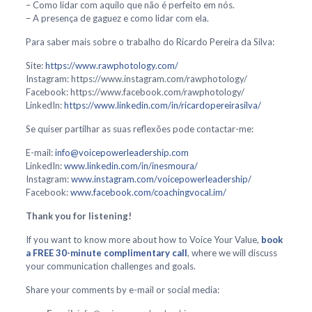
– Como lidar com aquilo que não é perfeito em nós.
– A presença de gaguez e como lidar com ela.
Para saber mais sobre o trabalho do Ricardo Pereira da Silva:
Site:
https://www.rawphotology.com/
Instagram: https://www.instagram.com/rawphotology/
Facebook: https://www.facebook.com/rawphotology/
LinkedIn:
https://www.linkedin.com/in/ricardopereirasilva/
Se quiser partilhar as suas reflexões pode contactar-me:
E-mail:
info@voicepowerleadership.com
LinkedIn:
www.linkedin.com/in/inesmoura/
Instagram:
www.instagram.com/voicepowerleadership/
Facebook:
www.facebook.com/coachingvocal.im/
Thank you for listening!
If you want to know more about how to Voice Your Value,
book
a FREE 30-minute complimentary call
, where we will discuss
your communication challenges and goals.
Share your comments by e-mail or social media: