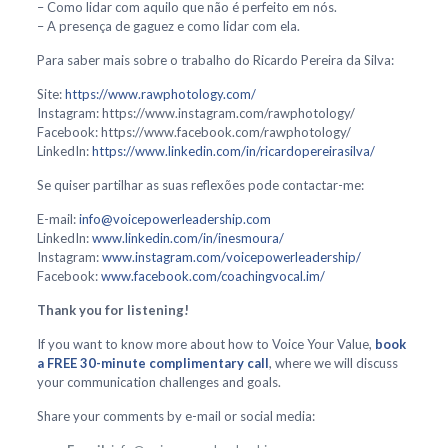
– Como lidar com aquilo que não é perfeito em nós.
– A presença de gaguez e como lidar com ela.
Para saber mais sobre o trabalho do Ricardo Pereira da Silva:
Site:
https://www.rawphotology.com/
Instagram: https://www.instagram.com/rawphotology/
Facebook: https://www.facebook.com/rawphotology/
LinkedIn:
https://www.linkedin.com/in/ricardopereirasilva/
Se quiser partilhar as suas reflexões pode contactar-me:
E-mail:
info@voicepowerleadership.com
LinkedIn:
www.linkedin.com/in/inesmoura/
Instagram:
www.instagram.com/voicepowerleadership/
Facebook:
www.facebook.com/coachingvocal.im/
Thank you for listening!
If you want to know more about how to Voice Your Value,
book
a FREE 30-minute complimentary call
, where we will discuss
your communication challenges and goals.
Share your comments by e-mail or social media: