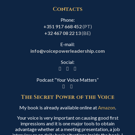
Contacts
Phone:
+351 917 668 452
(PT)
+32 467 08 22 13
(BE)
E-mail:
info@voicepowerleadership.com
Social:
Podcast “Your Voice Matters”
The Secret Power of the Voice
My book is already available online at
Amazon
.
Your voice is very important on causing good first
impressions and it is one major tools to obtain
advantage whether at a meeting presentation, a job
interview or on daily basis situations.Inside the book, I