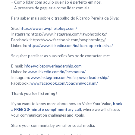
– Como lidar com aquilo que não é perfeito em nós.
– A presença de gaguez e como lidar com ela.
Para saber mais sobre o trabalho do Ricardo Pereira da Silva:
Site:
https://www.rawphotology.com/
Instagram: https://www.instagram.com/rawphotology/
Facebook: https://www.facebook.com/rawphotology/
LinkedIn:
https://www.linkedin.com/in/ricardopereirasilva/
Se quiser partilhar as suas reflexões pode contactar-me:
E-mail:
info@voicepowerleadership.com
LinkedIn:
www.linkedin.com/in/inesmoura/
Instagram:
www.instagram.com/voicepowerleadership/
Facebook:
www.facebook.com/coachingvocal.im/
Thank you for listening!
If you want to know more about how to Voice Your Value,
book
a FREE 30-minute complimentary call
, where we will discuss
your communication challenges and goals.
Share your comments by e-mail or social media: