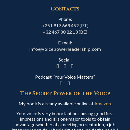
Contacts
Phone:
+351 917 668 452
(PT)
+32 467 08 22 13
(BE)
E-mail:
info@voicepowerleadership.com
Social:
Podcast “Your Voice Matters”
The Secret Power of the Voice
My book is already available online at
Amazon
.
Your voice is very important on causing good first
impressions and it is one major tools to obtain
advantage whether at a meeting presentation, a job
interview or on daily basis situations.Inside the book, I