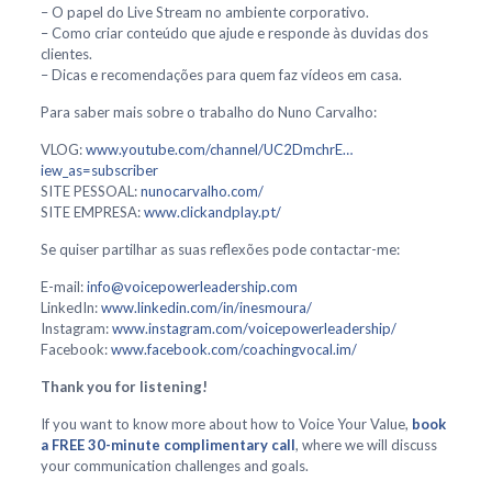
– O papel do Live Stream no ambiente corporativo.
– Como criar conteúdo que ajude e responde às duvidas dos
clientes.
– Dicas e recomendações para quem faz vídeos em casa.
Para saber mais sobre o trabalho do Nuno Carvalho:
VLOG:
www.youtube.com/channel/UC2DmchrE…
iew_as=subscriber
SITE PESSOAL:
nunocarvalho.com/
SITE EMPRESA:
www.clickandplay.pt/
Se quiser partilhar as suas reflexões pode contactar-me:
E-mail:
info@voicepowerleadership.com
LinkedIn:
www.linkedin.com/in/inesmoura/
Instagram:
www.instagram.com/voicepowerleadership/
Facebook:
www.facebook.com/coachingvocal.im/
Thank you for listening!
If you want to know more about how to Voice Your Value,
book
a FREE 30-minute complimentary call
, where we will discuss
your communication challenges and goals.