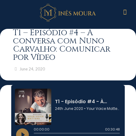
T1 – Episódio #4 – À
conversa com Nuno
Carvalho: Comunicar
por Vídeo
June 24, 2020