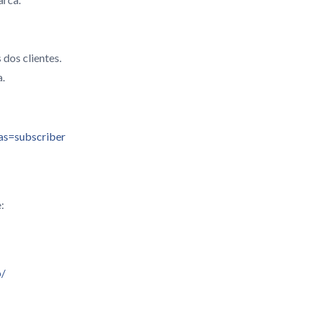
dos clientes.
.
s=subscriber
:
p/