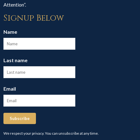
Attention”.
Signup Below
Name
Last name
Email
Subscribe
We respect your privacy. You can unsubscribe at any time.