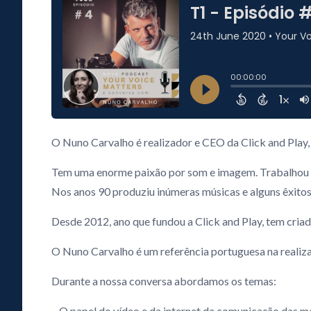
O Nuno Carvalho é realizador e CEO da Click and Play,
Tem uma enorme paixão por som e imagem. Trabalhou na
Nos anos 90 produziu inúmeras músicas e alguns êxitos 
Desde 2012, ano que fundou a Click and Play, tem cria
O Nuno Carvalho é um referência portuguesa na realiza
Durante a nossa conversa abordamos os temas:
– O papel do vídeo e da internet da comunicação das m