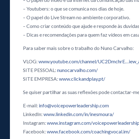
– Youtubers: o que se comunica nos dias de hoje.
– O papel do Live Stream no ambiente corporativo.
– Como criar conteúdo que ajude e responde às duvidas 
– Dicas e recomendações para quem faz vídeos em casa
Para saber mais sobre o trabalho do Nuno Carvalho:
VLOG:
www.youtube.com/channel/UC2DmchrE…iew_a
SITE PESSOAL:
nunocarvalho.com/
SITE EMPRESA:
www.clickandplay.pt/
Se quiser partilhar as suas reflexões pode contactar-me
E-mail:
info@voicepowerleadership.com
LinkedIn:
www.linkedin.com/in/inesmoura/
Instagram:
www.instagram.com/voicepowerleadershi
Facebook:
www.facebook.com/coachingvocal.im/