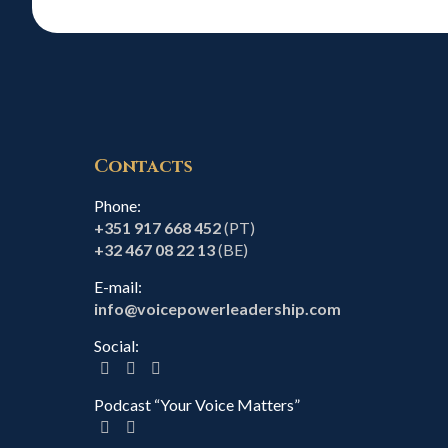
Contacts
Phone:
+351 917 668 452
(PT)
+32 467 08 22 13
(BE)
E-mail:
info@voicepowerleadership.com
Social:
Podcast “Your Voice Matters”