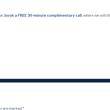
ue,
book a FREE 30-minute complimentary call
, where we will 
ds are marked
*