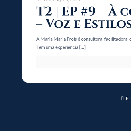
T2 | EP #9 – 
– Voz e Estil
A Maria Maria Frois é consultora, facilitadora
Tem uma experiência
[…]
Pr