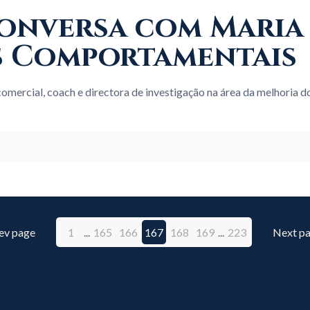
À conversa com Mari
os Comportamentais
, comercial, coach e directora de investigação na área da melhori
ev page
1
...
165
166
167
168
169
...
223
Next p