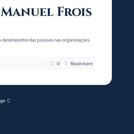
a Manuel Frois
a do desempenho das pessoas nas organizações.
0
Read more
age