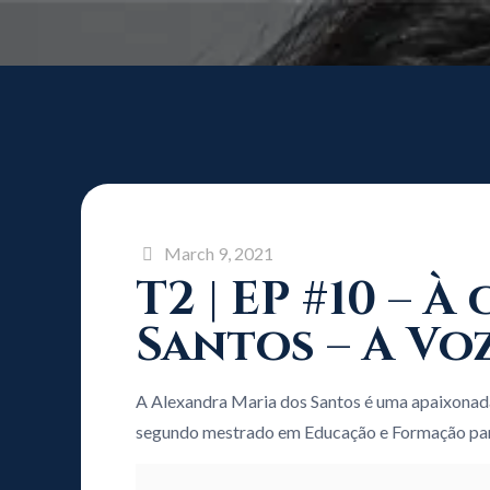
March 9, 2021
T2 | EP #10 –
Santos – A Vo
A Alexandra Maria dos Santos é uma apaixonad
segundo mestrado em Educação e Formação pa