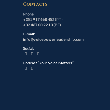
Contacts
Phone:
+351 917 668 452
(PT)
+32 467 08 22 13
(BE)
E-mail:
info@voicepowerleadership.com
Social:
Podcast “Your Voice Matters”